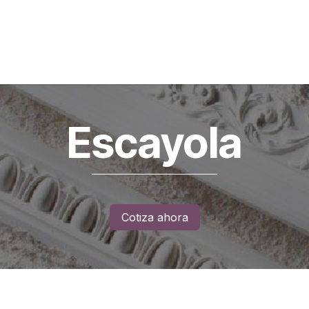
an Pedro de Taboada (Sangolquí)
Lineark Living
Guayaq
Escayola
Cotiza ahora