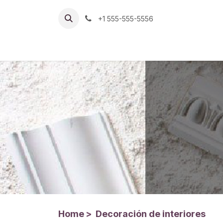
Ir al contenido
+1 555-555-5556
Inicio
San Rafael (Valle de los Chillos)
S
Home
>
Decoración de interiores