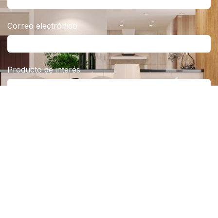
Correo electrónico
Producto de interés
Mensaje
Enviar
Derechos reservados ©
CICEIE Cia Ltda
Con tecnología de
- Crea un
sitio web gratuito