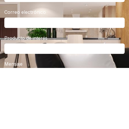
Correo electrónico
Producto de interés
Mensaje
Enviar
Derechos reservados ©
CICEIE Cia Ltda
Con tecnología de
- Crea un
sitio web gratuito