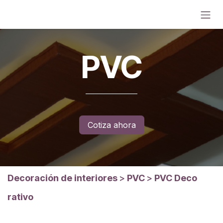
Ir al contenido
PVC
Cotiza ahora​
Decoración de interiores
>
PVC
>
PVC Deco
rativo