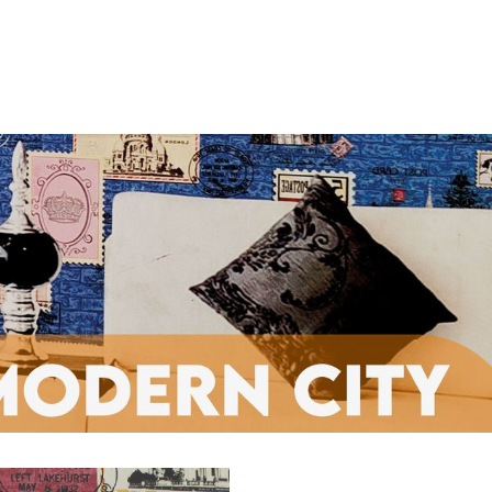
an Pedro de Taboada (Sangolquí)
Lineark Living
Guayaq