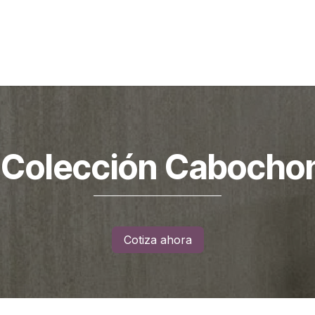
an Pedro de Taboada (Sangolquí)
Lineark Living
Guayaq
Colección Cabocho
Cotiza ahora