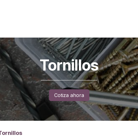
an Pedro de Taboada (Sangolquí)
Lineark Living
Guayaq
Tornillos
Cotiza ahora
Tornillos