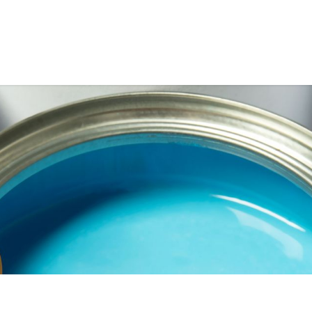
an Pedro de Taboada (Sangolquí)
Lineark Living
Guayaq