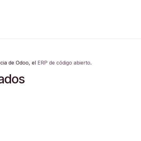
an Pedro de Taboada (Sangolquí)
Lineark Living
Guayaq
ncia de Odoo, el
ERP de código abierto
.
lados