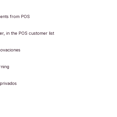
ients from POS
er, in the POS customer list
novaciones
rning
 privados