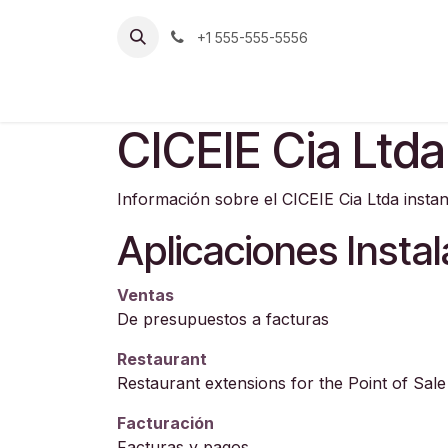
Ir al contenido
+1 555-555-5556
Inicio
San Rafael (Valle de los Chillos)
S
CICEIE Cia Ltda
Información sobre el CICEIE Cia Ltda insta
Aplicaciones Insta
Ventas
De presupuestos a facturas
Restaurant
Restaurant extensions for the Point of Sale
Facturación
Facturas y pagos