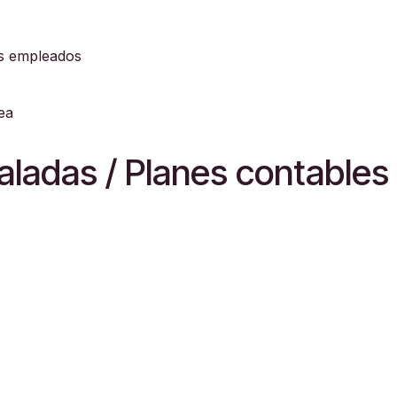
us empleados
ea
taladas / Planes contables